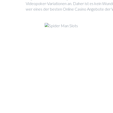
Videopoker-Variationen an. Daher ist es kein Wunde
wer eines der besten Online Casino Angebote der We