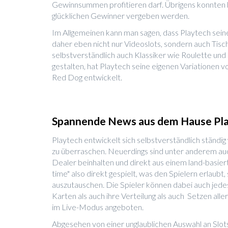
Gewinnsummen profitieren darf. Übrigens konnten be
glücklichen Gewinner vergeben werden.
Im Allgemeinen kann man sagen, dass Playtech sei
daher eben nicht nur Videoslots, sondern auch Tisc
selbstverständlich auch Klassiker wie Roulette un
gestalten, hat Playtech seine eigenen Variationen v
Red Dog entwickelt.
Spannende News aus dem Hause Pl
Playtech entwickelt sich selbstverständlich ständi
zu überraschen. Neuerdings sind unter anderem auc
Dealer beinhalten und direkt aus einem land-basier
time" also direkt gespielt, was den Spielern erlaub
auszutauschen. Die Spieler können dabei auch jede
Karten als auch ihre Verteilung als auch Setzen al
im Live-Modus angeboten.
Abgesehen von einer unglaublichen Auswahl an Slots,