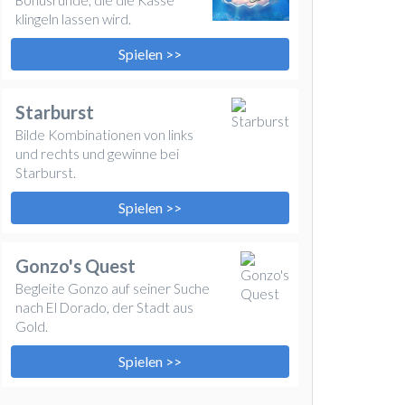
klingeln lassen wird.
Spielen >>
Starburst
Bilde Kombinationen von links
und rechts und gewinne bei
Starburst.
Spielen >>
Gonzo's Quest
Begleite Gonzo auf seiner Suche
nach El Dorado, der Stadt aus
Gold.
Spielen >>