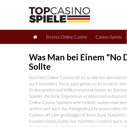
Bestes Online Casino
Casino-Spiele
Was Man bei Einem "No D
Sollte
Auch bei Online Casinos ist es so wie bei den me
auch investiert. Na ja, ganz genau so ist es nicht, de
Probespielen und Willkommensaktionen an. Besond
Spieler, die hohe Ergebnisse erzielen und entsprec
Online Casino Spielern sehr beliebt, wobei man ab
achten und auch das Kleingedruckte lesen sollte. Im
Casinos oft sehr großzügig mit ihren Boni. Natürlich 
Kunden etwas Gutes tun möchten, sondern auch, wei