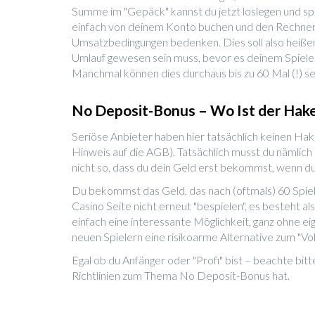
Summe im "Gepäck" kannst du jetzt loslegen und spi
einfach von deinem Konto buchen und den Rechner 
Umsatzbedingungen bedenken. Dies soll also heiße
Umlauf gewesen sein muss, bevor es deinem Spiele
Manchmal können dies durchaus bis zu 60 Mal (!) se
No Deposit-Bonus – Wo Ist der Hak
Seriöse Anbieter haben hier tatsächlich keinen Hak
Hinweis auf die AGB). Tatsächlich musst du nämlich
nicht so, dass du dein Geld erst bekommst, wenn d
Du bekommst das Geld, das nach (oftmals) 60 Spielr
Casino Seite nicht erneut "bespielen", es besteht al
einfach eine interessante Möglichkeit, ganz ohne ei
neuen Spielern eine risikoarme Alternative zum "Voll
Egal ob du Anfänger oder "Profi" bist – beachte bit
Richtlinien zum Thema No Deposit-Bonus hat.