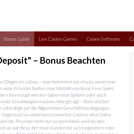
Bonus Guide
Live Casino Games
Casino Software
C
eposit" – Bonus Beachten
isten Dingen im Leben – man bekommt nur etwas, wenn man
nn viele Provider bieten eine Vielzahl von Boni, Free Spins,
ers bevorzugt werden dabei neue Spieler oder auch
hende Einzahlungen machen. Wie gesagt – Boni sind bei
er unbedingt auf die Allgemeinen Geschäftsbedingungen
 Gegensatz zu vielen land-basierten Casinos sind Online
sind die Provider nicht nur so spendabel, weil sie den
l sie auf diese Art neue Kunden für sich begeistern oder