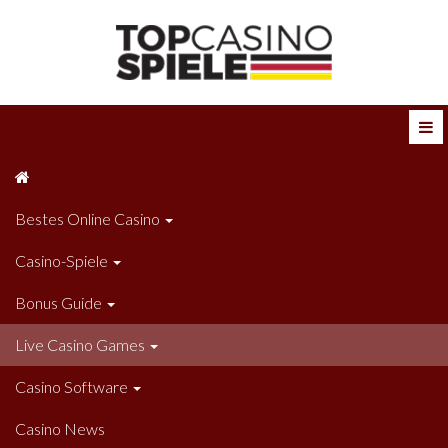
Bestes Online Casino
Casino-Spiele
Bonus Guide
Live Casino Games
Casino Software
Casino News