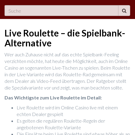
Live Roulette – die Spielbank-
Alternative
Wer auch Zuhause nicht auf das echte Spielbank-Feeling
verzichten möchte, hat heute die Möglichkeit, auch im Online
Casino an sogenannten Live-Tischen zu spielen. Beim Roulette
in der Live-Variante wird das Roulette-Rad gemeinsam mit
dem Dealer als Video-Feed übertragen. Der Ratgeber stellt
die Spezialvariante vor und zeigt, was man beachten sollte.
Das Wichtigste zum Live Roulette im Detail:
Live Roulette wird im Online Casino live mit einem
echten Dealer gespielt
Es gelten die regulären Roulette-Regeln der
angebotenen Roulette-Variante
Die Einsätze beim Live Roulette sind etwas höher als an