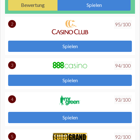
Bewertung
Spielen
2
95/100
Spielen
3
94/100
Spielen
4
93/100
Spielen
5
92/100