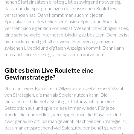
hohen Starteinsätzen einsteigt, ist es zwingend notwendig,
dass man die Spielgrundlagen des klassischen Roulettes
verstanden hat. Dann kommt man auch mit jeder
Spezialvariante des beliebten Casino-Spiels klar. Aber das
versteht sich eigentlich von selbst. Wesentlich wichtiger ist es,
eine sehr schnelle Internetverbindung zu besitzen. Denn es ist
niemanden damit geholfen, wenn es zu Verzögerungen
zwischen Livebild und digitalen Anzeigen kommt. Dann kann
man auch direkt die digitalen Varianten vorziehen.
Gibt es beim Live Roulette eine
Gewinnstrategie?
Nicht nur eine. Roulette im Allgemeinen bietet eine Vielzahl
von Strategien, die man als Spieler nutzen kann. Die
einfachste ist die Setz-Strategie. Dafür wählt man eine
Setzoption aus und spielt diese immer wieder. Für jede
Runde, die man verliert, verdoppelt man die Einsätze. Und
zwar genau so oft, bis man gewinnt. Nachteil der Strategie ist,
dass man entsprechend viel Spielguthaben benötigt, wenn