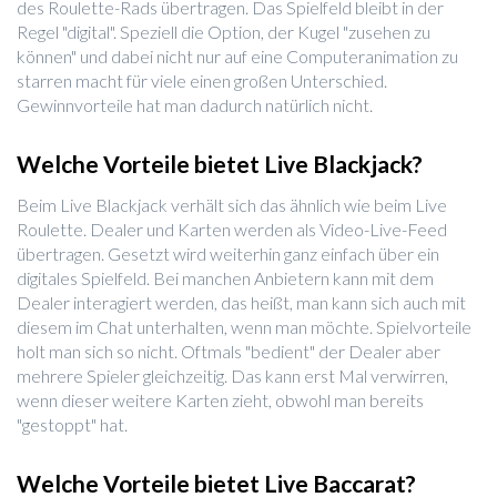
des Roulette-Rads übertragen. Das Spielfeld bleibt in der
Regel "digital". Speziell die Option, der Kugel "zusehen zu
können" und dabei nicht nur auf eine Computeranimation zu
starren macht für viele einen großen Unterschied.
Gewinnvorteile hat man dadurch natürlich nicht.
Welche Vorteile bietet Live Blackjack?
Beim Live Blackjack verhält sich das ähnlich wie beim Live
Roulette. Dealer und Karten werden als Video-Live-Feed
übertragen. Gesetzt wird weiterhin ganz einfach über ein
digitales Spielfeld. Bei manchen Anbietern kann mit dem
Dealer interagiert werden, das heißt, man kann sich auch mit
diesem im Chat unterhalten, wenn man möchte. Spielvorteile
holt man sich so nicht. Oftmals "bedient" der Dealer aber
mehrere Spieler gleichzeitig. Das kann erst Mal verwirren,
wenn dieser weitere Karten zieht, obwohl man bereits
"gestoppt" hat.
Welche Vorteile bietet Live Baccarat?