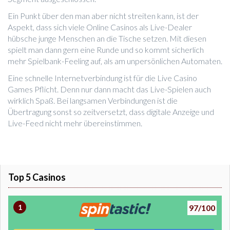
Ein Punkt über den man aber nicht streiten kann, ist der
Aspekt, dass sich viele Online Casinos als Live-Dealer
hübsche junge Menschen an die Tische setzen. Mit diesen
spielt man dann gern eine Runde und so kommt sicherlich
mehr Spielbank-Feeling auf, als am unpersönlichen Automaten.
Eine schnelle Internetverbindung ist für die Live Casino
Games Pflicht. Denn nur dann macht das Live-Spielen auch
wirklich Spaß. Bei langsamen Verbindungen ist die
Übertragung sonst so zeitversetzt, dass digitale Anzeige und
Live-Feed nicht mehr übereinstimmen.
Top 5 Casinos
1
97/100