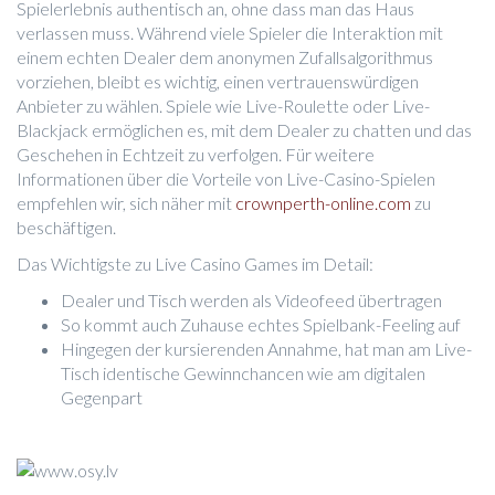
Spielerlebnis authentisch an, ohne dass man das Haus
verlassen muss. Während viele Spieler die Interaktion mit
einem echten Dealer dem anonymen Zufallsalgorithmus
vorziehen, bleibt es wichtig, einen vertrauenswürdigen
Anbieter zu wählen. Spiele wie Live-Roulette oder Live-
Blackjack ermöglichen es, mit dem Dealer zu chatten und das
Geschehen in Echtzeit zu verfolgen. Für weitere
Informationen über die Vorteile von Live-Casino-Spielen
empfehlen wir, sich näher mit
crownperth-online.com
zu
beschäftigen.
Das Wichtigste zu Live Casino Games im Detail:
Dealer und Tisch werden als Videofeed übertragen
So kommt auch Zuhause echtes Spielbank-Feeling auf
Hingegen der kursierenden Annahme, hat man am Live-
Tisch identische Gewinnchancen wie am digitalen
Gegenpart