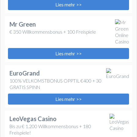
Lies mehr >>
Mr Green
€ 350 Willkommensbonus + 100 Freispiele
Lies mehr >>
EuroGrand
100% VELKOMSTBONUS OPPTIL €400 + 30
GRATIS SPINN
Lies mehr >>
LeoVegas Casino
Bis zu € 1.200 Willkommensbonus + 180
Freispiele!