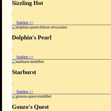
Sizzling Hot
.
Spielen >>
Dolphin's Pearl
.
Spielen >>
Starburst
.
Spielen >>
Gonzo's Quest