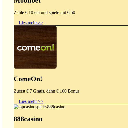
Mobilbet
Zahle € 10 ein und spiele mit € 50
Lies mehr >>
ComeOn!
Zuerst € 7 Gratis, dann € 100 Bonus
Lies mehr >>
888casino