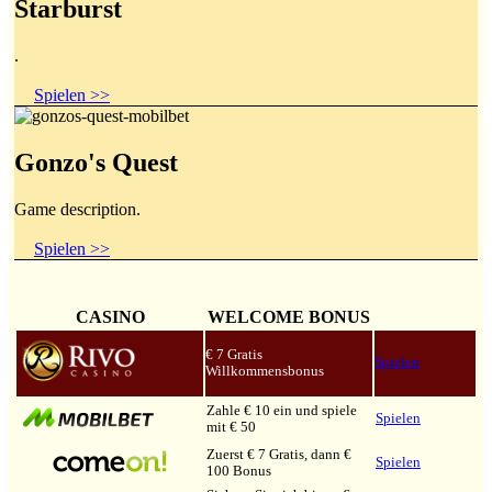
Starburst
.
Spielen >>
Gonzo's Quest
Game description.
Spielen >>
CASINO
WELCOME BONUS
€ 7 Gratis
Spielen
Willkommensbonus
Zahle € 10 ein und spiele
Spielen
mit € 50
Zuerst € 7 Gratis, dann €
Spielen
100 Bonus