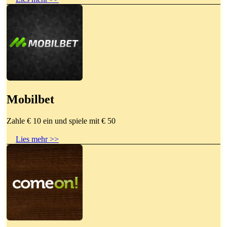
Mobilbet
Zahle € 10 ein und spiele mit € 50
Lies mehr >>