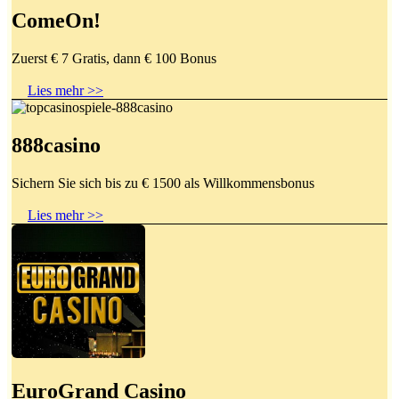
ComeOn!
Zuerst € 7 Gratis, dann € 100 Bonus
Lies mehr >>
888casino
Sichern Sie sich bis zu € 1500 als Willkommensbonus
Lies mehr >>
EuroGrand Casino